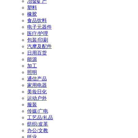
冶金矿产
塑料
橡胶
食品饮料
电子元器件
医疗/护理
包装/印刷
汽摩及配件
日用百货
能源
加工
照明
通信产品
家用电器
美妆日化
运动户外
服装
传媒/广电
工艺品/礼品
纺织/皮革
办公/文教
纸业