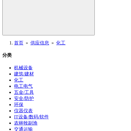
首页
»
供应信息
»
化工
分类
机械设备
建筑/建材
化工
电工电气
五金/工具
安全/防护
环保
仪器仪表
IT设备/数码/软件
农林牧副渔
交通运输