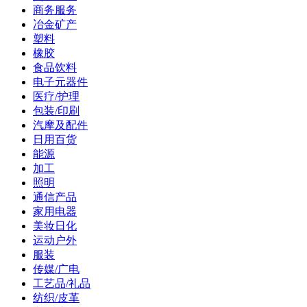
商务服务
冶金矿产
塑料
橡胶
食品饮料
电子元器件
医疗/护理
包装/印刷
汽摩及配件
日用百货
能源
加工
照明
通信产品
家用电器
美妆日化
运动户外
服装
传媒/广电
工艺品/礼品
纺织/皮革