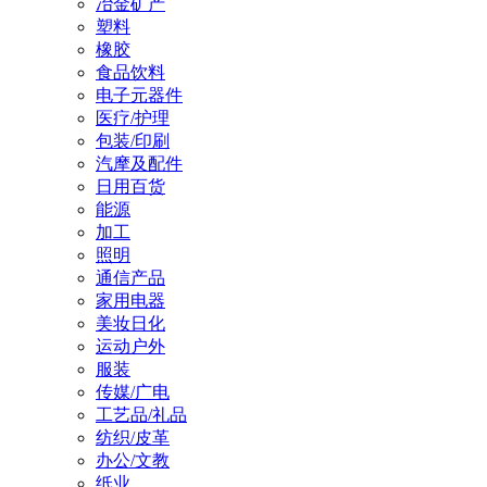
冶金矿产
塑料
橡胶
食品饮料
电子元器件
医疗/护理
包装/印刷
汽摩及配件
日用百货
能源
加工
照明
通信产品
家用电器
美妆日化
运动户外
服装
传媒/广电
工艺品/礼品
纺织/皮革
办公/文教
纸业