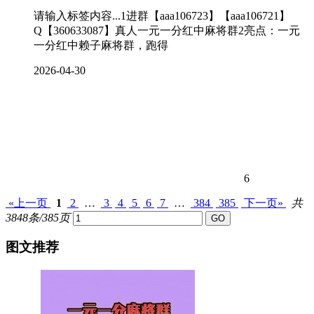
请输入标签内容...1进群【aaa106723】【aaa106721】
Q【360633087】真人一元一分红中麻将群2亮点：一元
一分红中赖子麻将群，跑得
2026-04-30
6
«上一页
1
2
…
3
4
5
6
7
…
384
385
下一页»
共
3848条/385页
图文推荐