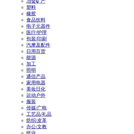
冶金矿产
塑料
橡胶
食品饮料
电子元器件
医疗/护理
包装/印刷
汽摩及配件
日用百货
能源
加工
照明
通信产品
家用电器
美妆日化
运动户外
服装
传媒/广电
工艺品/礼品
纺织/皮革
办公/文教
纸业