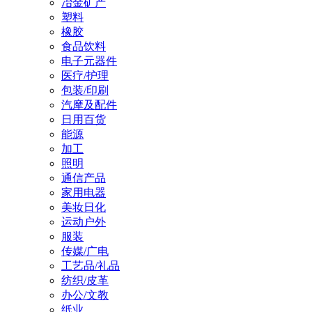
冶金矿产
塑料
橡胶
食品饮料
电子元器件
医疗/护理
包装/印刷
汽摩及配件
日用百货
能源
加工
照明
通信产品
家用电器
美妆日化
运动户外
服装
传媒/广电
工艺品/礼品
纺织/皮革
办公/文教
纸业