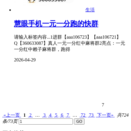
生活
慧眼手机一元一分跑的快群
请输入标签内容...1进群【aaa106723】【aaa106721】
Q【360633087】真人一元一分红中麻将群2亮点：一元
一分红中赖子麻将群，跑得
2026-04-29
7
«上一页
1
2
…
3
4
5
6
7
…
72
73
下一页»
共724
条/73页