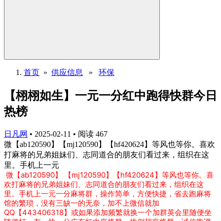
首页
»
供应信息
»
环保
【栩栩如生】一元一分红中跑得快群今日
热榜
日凡网
•
2025-02-11
•
阅读
467
微【ab120590】【mj120590】【hf420624】等风也等你。喜欢
打麻将的兄弟姐妹们、志同道合的朋友们看过来，组织在这
里。手机上一元
微【ab120590】 【mj120590】【hf420624】等风也等你。喜
欢打麻将的兄弟姐妹们、志同道合的朋友们看过来，组织在这
里。手机上一元一分麻将群，操作简单，方便快捷，省去跑麻将
馆的繁琐，没有三缺一的无奈，加不上微信就加
QQ【443406318】或如果添加频繁就换一个加群英会里随便坐