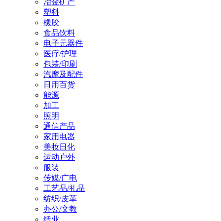
冶金矿产
塑料
橡胶
食品饮料
电子元器件
医疗/护理
包装/印刷
汽摩及配件
日用百货
能源
加工
照明
通信产品
家用电器
美妆日化
运动户外
服装
传媒/广电
工艺品/礼品
纺织/皮革
办公/文教
纸业