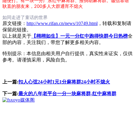
随便打。有一块一分广东红中麻将群、推倒胡麻将群。诚信靠谱
耿直的朋友来，200多人大群通宵不熄火
如同走进了童话的世界
原文链接：
http://www.rifan.cn/news/10749.html
，转载和复制请
保留此链接。
以上就是关于
【栩栩如生】一元一分红中跑得快群今日热榜
全
部的内容，关注我们，带您了解更多相关内容。
特别提示：本信息由相关用户自行提供，真实性未证实，仅供
参考。请谨慎采用，风险自负。
上一篇:
扣人心弦24小时1元1分麻将群24小时不熄火
下一篇:
最火的八年老平台一分一块麻将群-红中麻将群
媒体阁