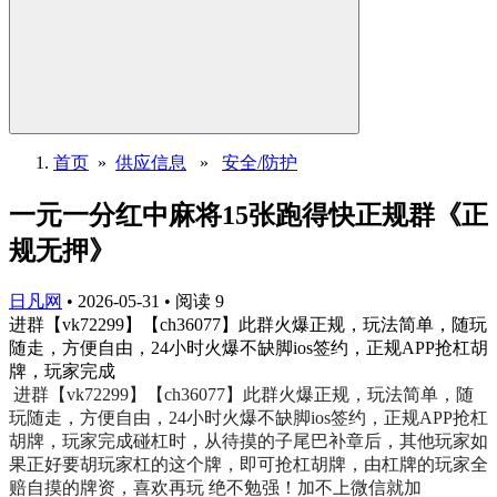
首页
»
供应信息
»
安全/防护
一元一分红中麻将15张跑得快正规群《正
规无押》
日凡网
•
2026-05-31
•
阅读
9
进群【vk72299】【ch36077】此群火爆正规，玩法简单，随玩
随走，方便自由，24小时火爆不缺脚ios签约，正规APP抢杠胡
牌，玩家完成
进群【vk72299】【ch36077】此群火爆正规，玩法简单，随
玩随走，方便自由，24小时火爆不缺脚ios签约，正规APP抢杠
胡牌，玩家完成碰杠时，从待摸的子尾巴补章后，其他玩家如
果正好要胡玩家杠的这个牌，即可抢杠胡牌，由杠牌的玩家全
赔自摸的牌资，喜欢再玩 绝不勉强！加不上微信就加