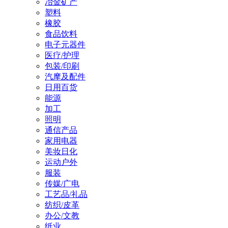
冶金矿产
塑料
橡胶
食品饮料
电子元器件
医疗/护理
包装/印刷
汽摩及配件
日用百货
能源
加工
照明
通信产品
家用电器
美妆日化
运动户外
服装
传媒/广电
工艺品/礼品
纺织/皮革
办公/文教
纸业