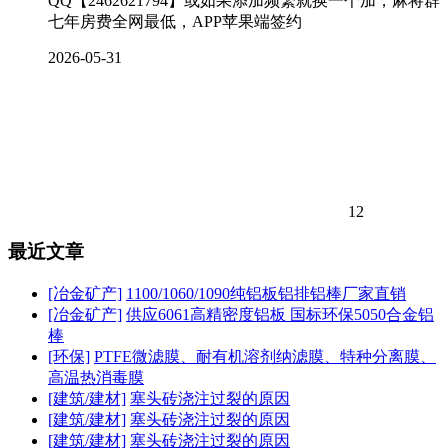
QQ【2462621794】或如果添加频繁就换一个加，麻将群
七年房费全网最低，APP苹果端签约
2026-05-31
12
最近文章
[冶金矿产]
1100/1060/1090纯铝板铝排铝棒厂家直销
[冶金矿产]
供应6061高精密度铝板 国标环保5050合金铝
棒
[环保]
PTFE微滤膜、耐有机溶剂纳滤膜、特种分离膜、
高温热消毒膜
[建筑/建材]
塞头砖浇注过裂的原因
[建筑/建材]
塞头砖浇注过裂的原因
[建筑/建材]
塞头砖浇注过裂的原因