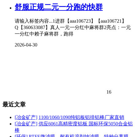
舒服正规二元一分跑的快群
请输入标签内容...1进群【aaa106723】【aaa106721】
Q【360633087】真人一元一分红中麻将群2亮点：一元
一分红中赖子麻将群，跑得
2026-04-30
16
最近文章
[冶金矿产]
1100/1060/1090纯铝板铝排铝棒厂家直销
[冶金矿产]
供应6061高精密度铝板 国标环保5050合金铝
棒
[环保]
PTFE微滤膜、耐有机溶剂纳滤膜、特种分离膜、