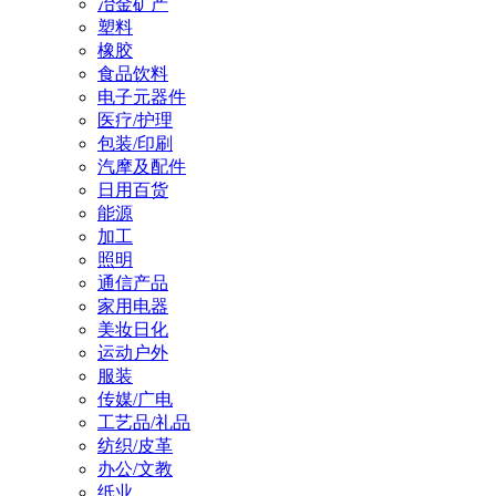
冶金矿产
塑料
橡胶
食品饮料
电子元器件
医疗/护理
包装/印刷
汽摩及配件
日用百货
能源
加工
照明
通信产品
家用电器
美妆日化
运动户外
服装
传媒/广电
工艺品/礼品
纺织/皮革
办公/文教
纸业