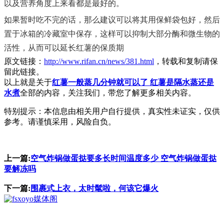
以及营养角度上来看都是最好的。
如果暂时吃不完的话，那么建议可以将其用保鲜袋包好，然后
置于冰箱的冷藏室中保存，这样可以抑制大部分酶和微生物的
活性，从而可以延长红薯的保质期
原文链接：
http://www.rifan.cn/news/381.html
，转载和复制请保
留此链接。
以上就是关于
红薯一般蒸几分钟就可以了 红薯是隔水蒸还是
水煮
全部的内容，关注我们，带您了解更多相关内容。
特别提示：本信息由相关用户自行提供，真实性未证实，仅供
参考。请谨慎采用，风险自负。
上一篇:
空气炸锅做蛋挞要多长时间温度多少 空气炸锅做蛋挞
要解冻吗
下一篇:
围裹式上衣，太时髦啦，何该它爆火
媒体阁